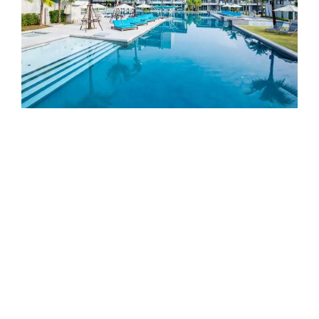
7 REASONS SWIMMING IN HOTEL POOLS
ARE BETTER THAN THE SEA
Vacations are the perfect time to bask in the sun,
take a dip, and bond with your loved ones.
สำรวจ